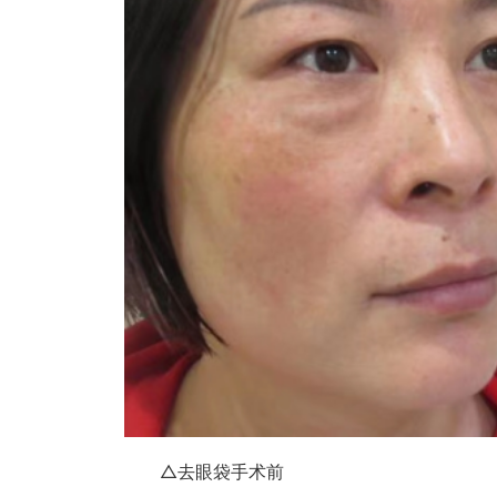
△去眼袋手术前