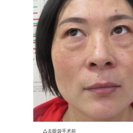
△去眼袋手术前